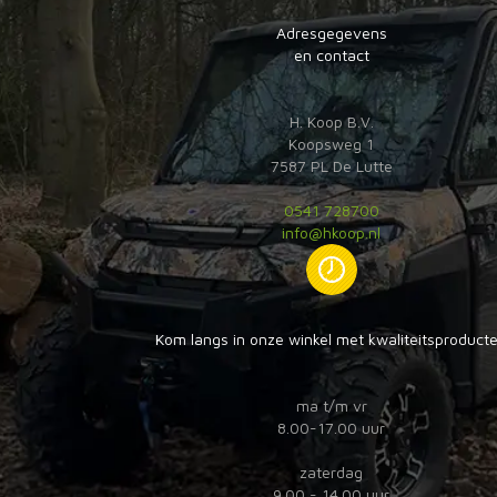
Adresgegevens
en contact
H. Koop B.V.
Koopsweg 1
7587 PL De Lutte
0541 728700
info@hkoop.nl
Kom langs in onze winkel met kwaliteitsproduct
ma t/m vr
8.00-17.00 uur
zaterdag
9.00 - 14.00 uur