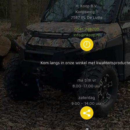
H. Koop B.V.
Koopsweg 1
7587 PL De Lutte
0541 728700
info@hkoop.nl
Kom langs in onze winkel met kwaliteitsproduct
ma t/m vr
8.00-17.00 uur
zaterdag
9.00 - 14.00 uur