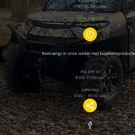
Koopsweg 1
7587 PL De Lutte
0541 728700
info@hkoop.nl
Kom langs in onze winkel met kwaliteitsproduct
ma t/m vr
8.00-17.00 uur
zaterdag
9.00 - 14.00 uur