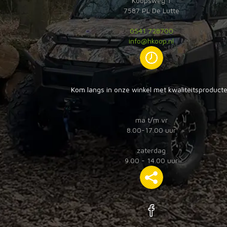
Koopsweg 1
7587 PL De Lutte
0541 728700
info@hkoop.nl
Kom langs in onze winkel met kwaliteitsproduct
ma t/m vr
8.00-17.00 uur
zaterdag
9.00 - 14.00 uur